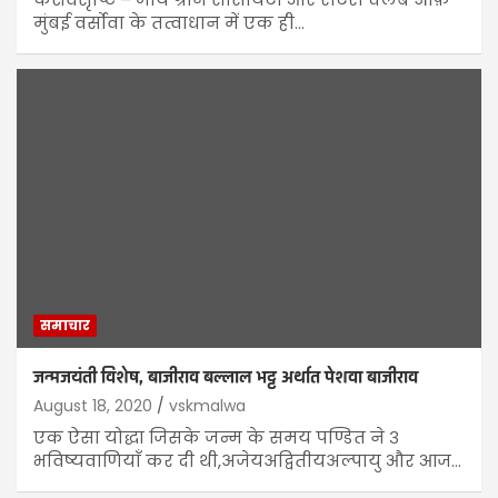
मुंबई वर्सोवा के तत्वाधान में एक ही…
समाचार
जन्मजयंती विशेष, बाजीराव बल्लाल भट्ट अर्थात पेशवा बाजीराव
August 18, 2020
vskmalwa
एक ऐसा योद्धा जिसके जन्म के समय पण्डित ने ३
भविष्यवाणियाँ कर दी थी,अजेयअद्वितीयअल्पायु और आज…