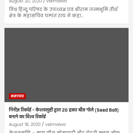
August 20, 2020
vskmalwa
विश्व हिन्दू परिषद के उपाध्यक्ष एवं श्रीराम जन्मभूमि तीर्थ
क्षेत्र के महासचिव चम्पत राय ने कहा…
समाचार
गिनीज़ रिकॉर्ड – केशवसृष्टी द्वारा 20 हजार बीज गोले (Seed Ball)
बनाने का विश्व रिकॉर्ड
August 18, 2020
vskmalwa
केशवसृष्टि – माय ग्रीन सोसायटी और रोटरी क्लब ऑफ़