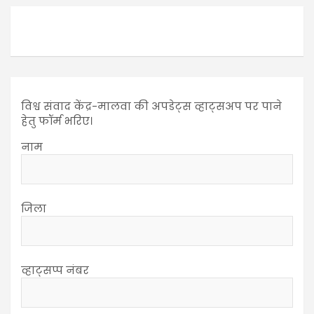
विश्व संवाद केंद्र-मालवा की अपडेट्स व्हाट्सअप पर पाने
हेतु फॉर्म भरिए।
नाम
जिला
व्हाट्सप्प नंबर