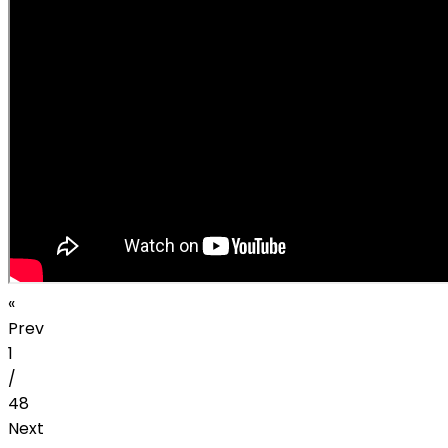
«
Prev
1
/
48
Next