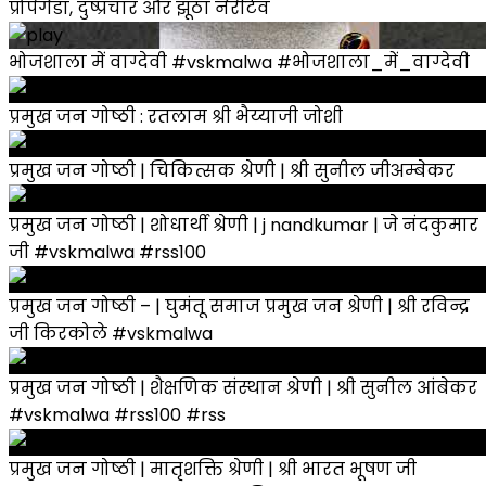
प्रोपेगैंडा, दुष्प्रचार और झूठा नैरेटिव
भोजशाला में वाग्देवी #vskmalwa #भोजशाला_में_वाग्देवी
प्रमुख जन गोष्ठी : रतलाम श्री भैय्याजी जोशी
प्रमुख जन गोष्ठी | चिकित्सक श्रेणी | श्री सुनील जीअम्बेकर
प्रमुख जन गोष्ठी | शोधार्थी श्रेणी | j nandkumar | जे नंदकुमार
जी #vskmalwa #rss100
प्रमुख जन गोष्ठी – | घुमंतू समाज प्रमुख जन श्रेणी | श्री रविन्द्र
जी किरकोले #vskmalwa
प्रमुख जन गोष्ठी | शैक्षणिक संस्थान श्रेणी | श्री सुनील आंबेकर
#vskmalwa #rss100 #rss
प्रमुख जन गोष्ठी | मातृशक्ति श्रेणी | श्री भारत भूषण जी