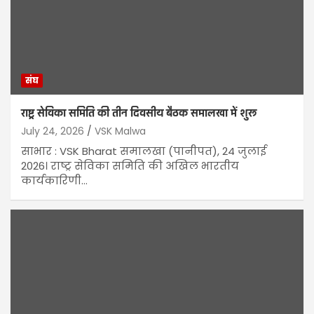
संघ
राष्ट्र सेविका समिति की तीन दिवसीय बैठक समालखा में शुरू
July 24, 2026
VSK Malwa
साभार : VSK Bharat समालखा (पानीपत), 24 जुलाई
2026। राष्ट्र सेविका समिति की अखिल भारतीय
कार्यकारिणी…