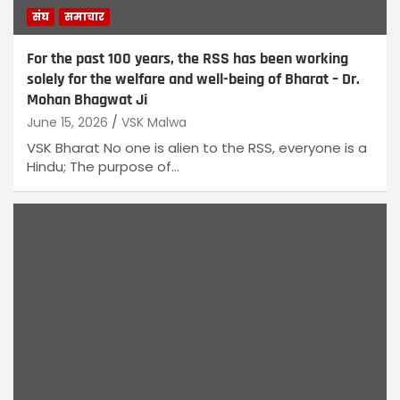
संघ
समाचार
For the past 100 years, the RSS has been working
solely for the welfare and well-being of Bharat – Dr.
Mohan Bhagwat Ji
June 15, 2026
VSK Malwa
VSK Bharat No one is alien to the RSS, everyone is a
Hindu; The purpose of…