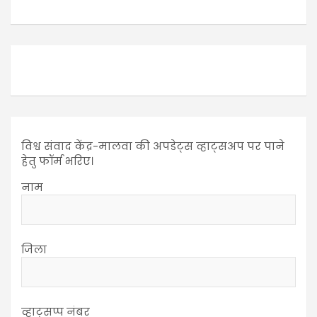
विश्व संवाद केंद्र-मालवा की अपडेट्स व्हाट्सअप पर पाने
हेतु फॉर्म भरिए।
नाम
जिला
व्हाट्सप्प नंबर