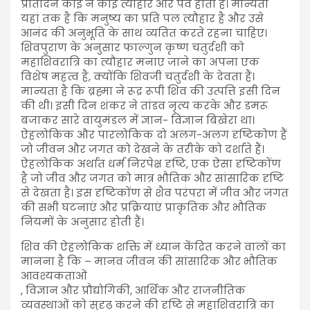
प्रतिदिन कोई न कोई त्यौहार और पर्व होता है। मान्यता
यहां तक है कि मनुष्य का प्रति पल त्यौहार है और उसे
आनंद की अनुभूति के साथ व्यतित करते रहना चाहिए।
शिवपुराण के अनुसार फाल्गुन कृष्ण चतुर्दशी को
महाशिवरात्रि का त्यौहार मनाए जाने का अपना एक
विशेष महत्व है, क्योंकि शिवजी चतुर्दशी के देवता हैं।
मान्यता है कि ब्रह्मा ने रूद्र रूपी शिव की उत्पत्ति इसी दिन
की थी। इसी दिन शंकर ने तांडव नृत्य करके और डमरू
बजाकर सारे वायुमंडल में ज्ञान- विज्ञान बिखेरा था।
ऐहलोकिक और पारलोकिक दो अलग-अलग दृष्टिकोण हैं
जो जीवन और जगत को देखने के तरीके को दर्शाते हैं।
ऐहलोकिक अर्थात धर्म निरपेक्ष दृष्टि, एक ऐसा दृष्टिकोंण
है जो जीव और जगत को मात्र भौतिक और सांसारिक दृष्टि
से देखता है। इस दृष्टिकोंण से शैव परंपरा में जीव और जगत
की सभी घटनाएं और प्रक्रियाएं प्राकृतिक और भौतिक
नियमों के अनुसार होती हैं।
शिव की ऐहलोकिक शक्ति में ध्यान केंद्रित करने वालों का
मानना है कि – मानव जीवन की सांसारिक और भौतिक
आवश्यकताओं
, विज्ञान और प्रौद्योगिकी, आर्थिक और राजनीतिक
व्यवस्थाओं को सुदृढ़ करने की दृष्टि से महाशिवरात्रि का