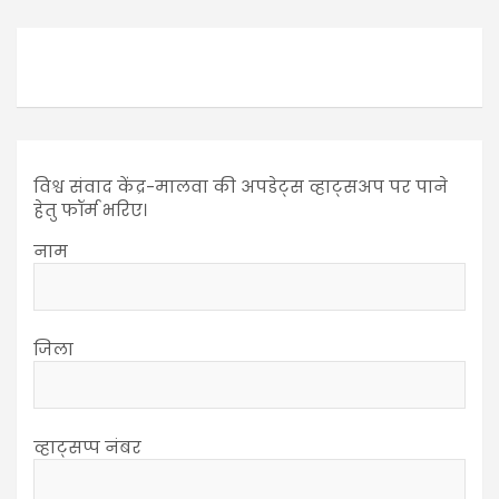
विश्व संवाद केंद्र-मालवा की अपडेट्स व्हाट्सअप पर पाने
हेतु फॉर्म भरिए।
नाम
जिला
व्हाट्सप्प नंबर