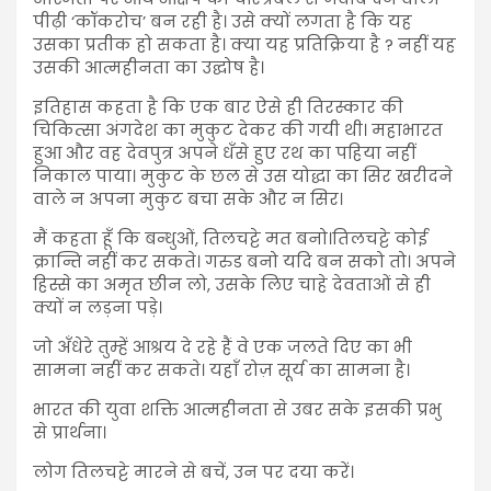
पीढ़ी ‘कॉकरोच’ बन रही है। उसे क्यों लगता है कि यह
उसका प्रतीक हो सकता है। क्या यह प्रतिक्रिया है ? नहीं यह
उसकी आत्महीनता का उद्घोष है।
इतिहास कहता है कि एक बार ऐसे ही तिरस्कार की
चिकित्सा अंगदेश का मुकुट देकर की गयी थी। महाभारत
हुआ और वह देवपुत्र अपने धँसे हुए रथ का पहिया नहीं
निकाल पाया। मुकुट के छल से उस योद्धा का सिर खरीदने
वाले न अपना मुकुट बचा सके और न सिर।
मैं कहता हूँ कि बन्धुओं, तिलचट्टे मत बनो।तिलचट्टे कोई
क्रान्ति नहीं कर सकते। गरुड बनो यदि बन सको तो। अपने
हिस्से का अमृत छीन लो, उसके लिए चाहे देवताओं से ही
क्यों न लड़ना पड़े।
जो अँधेरे तुम्हें आश्रय दे रहे हैं वे एक जलते दिए का भी
सामना नहीं कर सकते। यहाँ रोज़ सूर्य का सामना है।
भारत की युवा शक्ति आत्महीनता से उबर सके इसकी प्रभु
से प्रार्थना।
लोग तिलचट्टे मारने से बचें, उन पर दया करें।