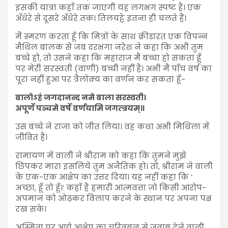
इसकी यात्रा कहाँ तक जाएगी यह लगभग स्पष्ट है। एक
अँधेरे से दूसरे अँधेरे तक। तिलचट्टे इतना ही चलते हैं।
मैं स्मरण करता हूँ कि मित्रों के साथ क्रीडारत एक विपन्न
मैथिल बालक से जब दरभंगा नरेश ने कहा कि अभी तुम
बच्चे हो, तो उसने कहा कि महाराज मैं बच्चा हो सकता हूँ
पर मेरी सरस्वती (वाणी) बच्ची नहीं है। अभी मैं पाँच वर्ष का
पूरा नहीं हुआ पर त्रैलोक्य का वर्णन कर सकता हूँ-
बालोऽहं जगदानन्द नमे बाला सरस्वती।
अपूर्णे पञ्चमे वर्षे वर्णयामि जगत्त्रयम्॥
उस बच्चे ने राजा को जीत लिया। वह कथा अभी मिथिला में
जीवित है।
रामायण में वाली ने श्रीराम को कहा कि तुमने मुझे
छिपकर मारा इसलिये तुम अनैतिक हो। तो, श्रीराम ने वाली
के एक-एक आक्षेप का उत्तर दिया। यह नहीं कहा कि ‘
अच्छा, हूँ तो हूँ।’ कहाँ है हमारी आत्मवत्ता जो किसी आरोप-
अपमान को ओढ़कर विलाप करने के स्थान पर अपना पक्ष
रख सके।
अस्मिता पर आये आक्षेप का चरित्रबल से जवाब देने वाली