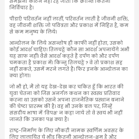
समझना कठिन नहीं रह जाता कि क्रान्ति कितनी
निर्विचार है।
पीडाएँ परिवर्तन नहीं लातीं, परिवर्तन लाती है जीवनी शक्ति,
वह जीवनी शक्ति जो पवित्रता और प्रकाश में निहित है, कम
से कम मनुष्य के लिये।
आन्दोलन के लिये असन्तोष ही काफी नहीं होता, उसको
कोई आदर्श चाहिए। तिलचट्टे कौन सा आदर्श अपनायेंगे अभी
यह साफ नहीं। वैसे आदर्श कहते हैं दर्पण को और दर्पण
चमकता है प्रकाश में। किन्तु तिलचट्टे ? वे तो प्रकाश सह
नहीं सकते, उसमें मरने लगते हैं। फिर इनके आन्दोलन का
क्या होगा।
जो भी हो, मैं तो यह देख-देख कर चकित हूँ कि भारत की
युवा चेतना को जिस अनर्गल कथन का स्वस्थ प्रतिवाद
करना था उसको उसने अपना राजनैतिक प्रस्थान बनाने
की चेष्टा प्रारम्भ की है। वह भी उनके बल पर, जिन्हें
संसदीय भाषा में ‘विपक्ष’ न कहा जाये तो वे स्वयं भी नहीं
जानते कि उनका पक्ष क्या है।
राष्ट्र-निर्माण के लिए नौकरी नामक स्वर्णिम अवसर के
लिए लालायित ये भीड़ कितनी आन्दोलन-क्षम है और