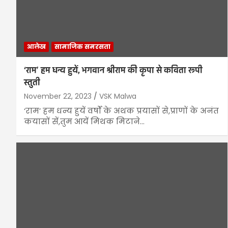
आलेख
सामाजिक समरसता
‘राम’ हम धन्य हुयें, भगवान श्रीराम की कृपा से कविता रूपी
स्तुती
November 22, 2023
VSK Malwa
‘राम’ हम धन्य हुयें वर्षों के अथक प्रयासों से,प्राणों के अनंत
कयासों सें,तुम आयें मिथक मिटाने…