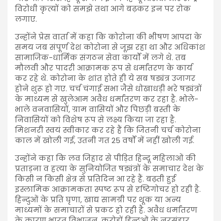
विरोधी कृत्यों को समझे तथा आगे बढ़कर इन पर रोक
लगाए.
उन्होंने प्रेस वार्ता में कहा कि कोरोना की भीषण आपदा के
समय जब संपूर्ण देश कोरोना से जूझ रहा था और अधिकांश
सामाजिक-धार्मिक संगठन सेवा कार्यों में लगे थे. तब
मौलवी और पादरी आक्रामक रूप से धर्मांतरण के कार्य
कर रहे थे. कोरोना के शांत होते ही ये सब षड्यंत्र उजागर
होने शुरू हो गए. चर्च चंगाई सभा जैसे धोखाधड़ी भरे षड्यंत्रों
के माध्यम से खुलेआम अवैध धर्मांतरण कर रहा है. भोले-
भाले वनवासियों, ग्राम वासियों और पिछड़ी बस्ती के
निवासियों को विशेष रूप से लक्ष्य किया जा रहा है.
मिशनरी स्वयं स्वीकार कर रहे हैं कि जितनी चर्च कोरोना
काल में खोली गई, उतनी गत 25 वर्षों में नहीं खोली गई.
उन्होंने कहा कि लव जिहाद से पीड़ित हिन्दू महिलाओं की
प्रताड़ना व हत्या के सुनियोजित षड्यंत्रों के समाचार देश के
किसी न किसी क्षेत्र से प्रतिदिन आ रहे हैं. बढ़ती हुई
इस्लामिक आक्रामकता स्पष्ट रूप से दृष्टिगोचर हो रही है.
हिन्दुओं के प्रति घृणा, खाद्य सामग्री पर थूक या अन्य
माध्यमों के समाचारों से प्रकट हो रही है. अवैध धर्मांतरण
के कारण भारत विभाजन, करोड़ों हिन्दुओं के नरसंहार,