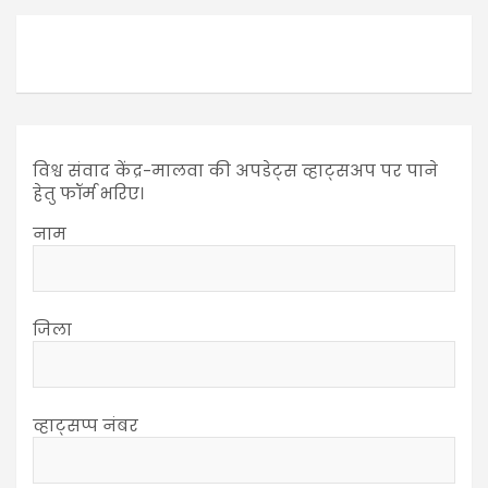
विश्व संवाद केंद्र-मालवा की अपडेट्स व्हाट्सअप पर पाने
हेतु फॉर्म भरिए।
नाम
जिला
व्हाट्सप्प नंबर