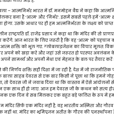
ई शिक्षा नीति आई है.
खला – आत्मनिर्भर भारत में डॉ. मनमोहन वैद्य ने कहा कि आत्‍मनिर
 मिलकर बना है ‘आत्‍म’ और ‘निर्भर’. इसमें सबसे पहले हमें ‘आत्‍म
चानना होगा. उसके आधार पर ही हम आत्‍मनिर्भरता के लक्ष्‍य को प्राप्‍
राष्‍ट्रपति डॉ. राजेंद्र प्रसाद ने कहा था कि मंदिर की तो प्राणप
्‍ठा करेंगे. आज भारत के लिए जरूरी है कि वह ‘आत्‍म’ को पहचान 
आत्‍म शक्ति को भूल गए. ग्‍लोबलाइजेशन का विचार मूलत: विकसि
र अपने को खड़ा करे और जहां उसे जरूरत हो परस्‍पर अवलंबन के आ
ें अपने सामर्थ्‍य और अपनी मेधा एवं मेहनत के बल पर तैयार करें
र्णय शक्ति सही दिशा में जा रही है. देश में जो राजनीतिक प
चालक बाला साहब देवरस से एक बार किसी ने पूछा था कि हमने गो
, तो देवरस जी ने जवाब दिया था कि वास्‍तव में ऐसे आंदोलनों से राष
माधान एक साथ ही हो जाए. आज हम देवरस जी के कथन को सत्‍य होता हु
चानक एक दिन वे सब मिलकर एक बहुत बड़े फलित के रूप में हमार
 राम मंदिर सिर्फ एक मंदिर नहीं है. वह भारतीय अस्मिता और गौरव
नहीं था. मंदिर का भूमिपूजन अतीत के गौरव की पुनर्स्‍थापना 