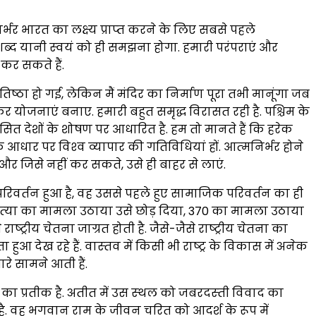
्भर भारत का लक्ष्‍य प्राप्‍त करने के लिए सबसे पहले
’ शब्‍द यानी स्‍वयं को ही समझना होगा. हमारी परंपराएं और
त कर सकते हैं.
्रतिष्‍ठा हो गई, लेकिन मैं मंदिर का निर्माण पूरा तभी मानूंगा जब
कर योजनाएं बनाए. हमारी बहुत समृद्ध विरासत रही है. पश्चिम के
त देशों के शोषण पर आधारित है. हम तो मानते हैं कि हरेक
धार पर विश्‍व व्‍यापार की गतिविधियां हों. आत्‍मनिर्भर होने
 और जिसे नहीं कर सकते, उसे ही बाहर से लाएं.
रिवर्तन हुआ है, वह उससे पहले हुए सामाजिक परिवर्तन का ही
हत्‍या का मामला उठाया उसे छोड़ दिया, 370 का मामला उठाया
्‍ट्रीय चेतना जाग्रत होती है. जैसे-जैसे राष्‍ट्रीय चेतना का
आ देख रहे हैं. वास्‍तव में किसी भी राष्‍ट्र के विकास में अनेक
े सामने आती हैं.
 का प्रतीक है. अतीत में उस स्‍थल को जबरदस्‍ती विवाद का
है. वह भगवान राम के जीवन चरित को आदर्श के रूप में