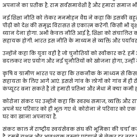
अपनाने का प्रतीक है. राम सर्वसमावेशी हैं और हमारा समाज भी
नई शिक्षा नीति को लेकर मनमोहन वैद्य ने कहा कि इसकी बहुत 
पीढ़ी को देश की समृद्ध विरासत से एकात्‍म करेगी. किसी भी 
ध्‍यान देना होगा. अभी केवल नीति आई है, शिक्षा को संचालित क
सहायक होगी. भारत इस नीति के माध्‍यम से व्‍यक्ति और पर्य
उन्‍होंने कहा कि युवा वही है जो चुनौतियों को स्‍वीकार करे. ह
बदलकर नए प्रयोग और नई चुनौतियों को खोजना होगा, उन्‍हीं में
कृषि व ग्रामीण भारत पर कहा कि तकनीक के माध्यम से किसा
सहायता के लिए आगे आएं. इससे गांव के लोगों को गांव में ही
कंप्‍यूटर बना सकते हैं तो हमारी प्रतिभा और मेधा में क्‍या कमी 
कोरोना संकट पर उन्होंने कहा कि स्‍वस्‍थ समाज, व्‍यक्ति और राष्‍
अपने घर परिवार को ही भूल गए थे. कोरोना ने परिवार को एक
घर का खाना अपनाया है.
संकट काल में राष्‍ट्रीय स्‍वयंसेवक संघ की भूमिका की चर्चा
है. इसमें राशन और आवश्‍यक वस्‍तुएं पहुंचाने से लेकर हर तर