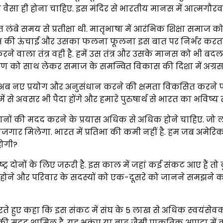
 वैसा ही होना चाहिए. इस मंदिर से भारतीय मानस में आत्‍मगौरव
लंबे समय से प्रतीक्षा थी. मातृभाषा में आरंभिक शिक्षा समाज 
वृक्ष की ऊंचाई और उसका फलना फूलना इस बात पर निर्भर करता है
रने वाला तंत्र वही है. हमें उस तंत्र और उसके मानस को भी बदल
ावरण को साथ लेकर समाज के समन्वित विकास की दिशा में अग्रस
में अब नए प्रयोग और अनुसंधान करने की क्षमता विकसित करने पर ध्‍
 से अवसर भी पैदा होंगे और हमारे पुरुषार्थ से भारत का भविष्‍य
नों की मदद करने के प्रयास अधिक से अधिक होने चाहिए. जो 
 रोजगार मिलेगा. भारत में प्रतिभा की कमी नहीं है. हम जब अमे
होगी?
ट्र दोनों के लिए जरूरी है. इस काल में जहां कई संकट आए हैं तो कुछ
 होने और परिवार के सदस्‍यों को एक-दूसरे को जानने समझने क
 करते हुए कहा कि इस संकट में संघ के 5 लाख से अधिक स्‍वयंसे
ह की मदद शामिल है. यह भूकंप या बाढ़ जैसी प्राकृतिक आपदा मे