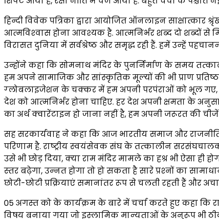
शिफ्ट आया है, रक्षा नीति में चेंज आया है. बहुत चर्चा के पश्चात न
हिन्दी विवेक पत्रिका द्वारा आयोजित ऑनलाइन साक्षात्कार श्रृं
आत्‍मविश्‍वास होना आवश्यक है. आत्‍मनिर्भर शब्‍द दो शब्‍दों से
विरासत दुनिया में सर्वश्रेष्‍ठ और समृद्ध रही हैं. हमें उन्‍हें पह
उन्होंने कहा कि सोमनाथ मंदिर के पुनर्निर्माण के समय तत्‍कालीन 
हम अपने सामाजिक और सांस्‍कृतिक मूल्‍यों की भी प्राण प्रतिष
ग्‍लोबलाइजेशन के चक्‍कर में हम अपनी परपंराओं को भूल गए, 
देश को आत्‍मनिर्भर होना चाहिए. हर देश अपनी क्षमता के अनुसा
का अर्थ क्‍वारेंटाइन हो जाना नहीं है, हम अपनी जरूरत की चीज
सह सरकार्यवाह ने कहा कि आज भारतीय समाज और राजनीति की नि
परिणाम है. राष्‍ट्रीय स्‍वयंसेवक संघ के तत्‍कालीन सरसंघ
उसे भी छोड़ दिया, क्‍या राम मंदिर मामले का हश्र भी ऐसा ही होगा
स्‍तर बढ़ेगा, उन्‍नत होगा तो हो सकता है सारे प्रश्‍नों का सा
छोटी-छोटी प्रक्रियाएं समानांतर रूप से चलती रहती हैं और अ
05 अगस्‍त को के कार्यक्रम के बारे में चर्चा करते हुए कहा कि
विषय बनाया गया जो इस्‍लामिक मान्‍यताओं के अनुरूप भी ठीक 