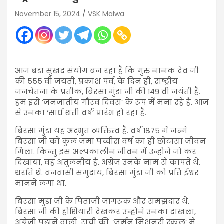
November 15, 2024
VSK Malwa
आज बडा सुखद संयोग बन रहा हैं कि गुरु नानक देव जी
की ५५५ वी जयंती, प्रकाश पर्व, के दिन ही, राष्ट्रीय
जनचेतना के प्रतीक, बिरसा मुंडा जी की १४९ वी जयंती हैं.
हम इसे ‘जनजातीय गौरव दिवस’ के रूप में मना रहे हैं. आज
से उनका ‘सार्ध शती वर्ष’ प्रारंभ हो रहा हैं.
बिरसा मुंडा यह अद्भुत व्यक्तित्व हैं. वर्ष १८७५ में जन्मे
बिरसा जी को कुल जमा पच्चीस वर्ष का ही छोटासा जीवन
मिला. किन्तु इस अल्पकालीन जीवन में उन्होने जो कर
दिखाया, वह अतुलनीय हैं. अंग्रेज़ उनके नाम से कांपते थे.
थर्राते थे. वनवासी समुदाय, बिरसा मुंडा जी को प्रति ईश्वर
मानने लगा था.
बिरसा मुंडा जी के पिताजी जागरूक और समझदार थे.
बिरसा जी की होशियारी देखकर उन्होने उनका दाखला,
अंग्रेजी पढ़ाने वाली, रांची की, ‘जर्मन मिशनरी स्कूल’ में