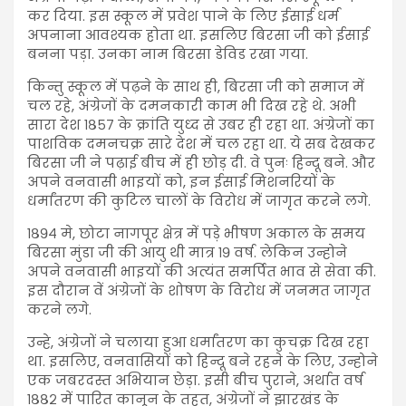
कर दिया. इस स्कूल में प्रवेश पाने के लिए ईसाई धर्म
अपनाना आवश्यक होता था. इसलिए बिरसा जी को ईसाई
बनना पड़ा. उनका नाम बिरसा डेविड रखा गया.
किन्तु स्कूल में पढ़ने के साथ ही, बिरसा जी को समाज में
चल रहे, अंग्रेजों के दमनकारी काम भी दिख रहे थे. अभी
सारा देश १८५७ के क्रांति युध्द से उबर ही रहा था. अंग्रेजों का
पाशविक दमनचक्र सारे देश में चल रहा था. ये सब देखकर
बिरसा जी ने पढ़ाई बीच में ही छोड़ दी. वे पुनः हिन्दू बने. और
अपने वनवासी भाइयों को, इन ईसाई मिशनरियों के
धर्मांतरण की कुटिल चालों के विरोध में जागृत करने लगे.
१८९४ मे, छोटा नागपूर क्षेत्र में पड़े भीषण अकाल के समय
बिरसा मुंडा जी की आयु थी मात्र १९ वर्ष. लेकिन उन्होने
अपने वनवासी भाइयों की अत्यंत समर्पित भाव से सेवा की.
इस दौरान वें अंग्रेजों के शोषण के विरोध में जनमत जागृत
करने लगे.
उन्हे, अंग्रेजों ने चलाया हुआ धर्मांतरण का कुचक्र दिख रहा
था. इसलिए, वनवासियों को हिन्दू बने रहने के लिए, उन्होने
एक जबरदस्त अभियान छेड़ा. इसी बीच पुराने, अर्थात वर्ष
१८८२ में पारित कानून के तहत, अंग्रेजों ने झारखंड के