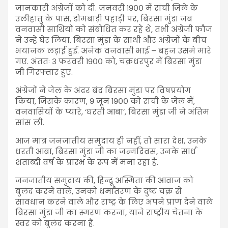
जानकारी अंग्रेजों को दी. जनवरी १९०० में रांची जिले के
उलीहातु के पास, डोमबाड़ी पहाड़ी पर, बिरसा मुंडा जब
वनवासी साथियों को संबोधित कर रहे थे, तभी अंग्रेजी फौज
ने उन्हे घेर लिया. बिरसा मुंडा के साथी और अंग्रेजों के बीच
भयानक लड़ाई हुई. अनेक वनवासी भाई – बहन उसमे मारे
गए. अंततः ३ फरवरी १९०० को, चक्रधरपुर में बिरसा मुंडा
जी गिरफ्तार हुए.
अंग्रेजों ने जेल के अंदर बंद बिरसा मुंडा पर विषप्रयोग
किया, जिसके कारण, ९ जून १९०० को रांची के जेल में,
वनवासियों के प्यारे, ‘धरती आबा’, बिरसा मुंडा जी ने अंतिम
सांस ली.
आज मात्र जनजातीय समुदाय ही नहीं, तो सारा देश, उनके
धरती आबा, बिरसा मुंडा जी का जन्मदिवस, उनके सार्ध
शताब्दी वर्ष के प्रारंभ के रूप में मना रहा हैं.
जनजातीय समुदाय की, हिन्दू अस्मिता की आवाज को
बुलंद करने वाले, उनको धर्मांतरण के दुष्ट चक्र से
सावधान करने वाले और राष्ट्र के लिए अपने प्राण देने वाले
बिरसा मुंडा जी का स्मरण करना, याने राष्ट्रीय चेतना के
स्वर को बुलंद करना हैं.