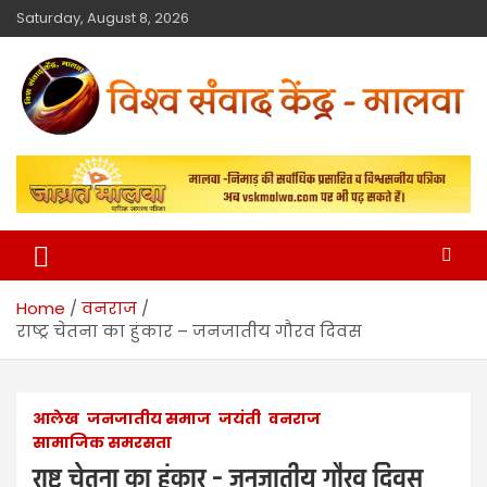
Saturday, August 8, 2026
विश्व संवाद केंद्र
मालवा
Home
वनराज
राष्ट्र चेतना का हुंकार – जनजातीय गौरव दिवस
आलेख
जनजातीय समाज
जयंती
वनराज
सामाजिक समरसता
राष्ट्र चेतना का हुंकार – जनजातीय गौरव दिवस