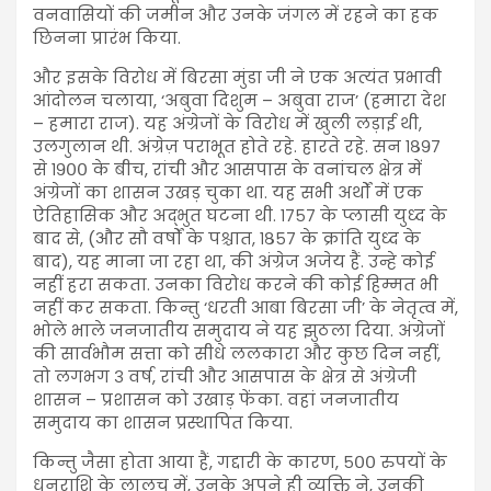
वनवासियों की जमीन और उनके जंगल में रहने का हक
छिनना प्रारंभ किया.
और इसके विरोध में बिरसा मुंडा जी ने एक अत्यंत प्रभावी
आंदोलन चलाया, ‘अबुवा दिशुम – अबुवा राज’ (हमारा देश
– हमारा राज). यह अंग्रेजों के विरोध में खुली लड़ाई थी,
उलगुलान थी. अंग्रेज़ पराभूत होते रहे. हारते रहे. सन १८९७
से १९०० के बीच, रांची और आसपास के वनांचल क्षेत्र में
अंग्रेजों का शासन उखड़ चुका था. यह सभी अर्थों में एक
ऐतिहासिक और अद्भुत घटना थी. १७५७ के प्लासी युध्द के
बाद से, (और सौ वर्षों के पश्चात, १८५७ के क्रांति युध्द के
बाद), यह माना जा रहा था, की अंग्रेज अजेय हैं. उन्हे कोई
नहीं हरा सकता. उनका विरोध करने की कोई हिम्मत भी
नहीं कर सकता. किन्तु ‘धरती आबा बिरसा जी’ के नेतृत्व में,
भोले भाले जनजातीय समुदाय ने यह झुठला दिया. अंग्रेजों
की सार्वभौम सत्ता को सीधे ललकारा और कुछ दिन नहीं,
तो लगभग ३ वर्ष, रांची और आसपास के क्षेत्र से अंग्रेजी
शासन – प्रशासन को उखाड़ फेंका. वहां जनजातीय
समुदाय का शासन प्रस्थापित किया.
किन्तु जैसा होता आया हैं, गद्दारी के कारण, ५०० रुपयों के
धनराशि के लालच में, उनके अपने ही व्यक्ति ने, उनकी