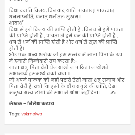
विद्यां ददाति विनयं, विनयाद् याति पात्रताम्। पात्रत्वात्
धनमाप्नोति, धनात् धर्मं ततः सुखम्॥
भावार्थ
विद्या से हमे विनय की प्राप्ति होती है , विनय से हमें पात्रता
की प्राप्ति होती है , पात्रता से हमे धन की प्राप्ति होती है ,
धन से धर्म की प्राप्ति होती है और धर्म से सुख की प्राप्ति
होती है।
और एक अन्य श्लोक जो इस सम्बंध में माता पिता के रूप
में हमारी ज़िम्मेदारी तय करता है:-
माता शत्रुः पिता वैरी येन बालो न पाठितः। न शोभते
सभामध्ये हंसमध्ये बको यथा ॥
जो अपने बालक को नहीं पढ़ाते ऐसी माता शत्रु समान और
पिता वैरी है; क्यों कि हंसो के बीच बगुले की भाँति, ऐसा
मनुष्य सभ्य लोगों की सभा में शोभा नहीं देता।…………✍️
लेखक – निलेश कटारा
Tags:
vskmalwa