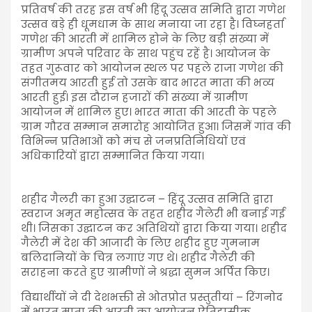
प्रतिवर्ष की तरह इस वर्ष भी हिंदू उत्सव समिति द्वारा गणेश
उत्सव बड़े ही धूमधाम के साथ मनाया जा रहा है। विघ्नहर्ता
गणेश की आरती में शामिल होने के लिए बड़ी संख्या में
ग्रामीण अपने परिवार के साथ पहुंच रहें है। आयोजन के
तहत गुरूवार को आयोजन स्थल पर पहले राजा गणेश की
संगीतमय आरती हुई तो उसके बाद भारत माता की भव्य
आरती हुई। इस दौरान हजारों की संख्या में ग्रामीण
आयोजन में शामिल हुए। भारत माता की आरती के पहले
ग्राम गौरव सम्मान समारोह आयोजित हुआ। जिसमें गांव की
विभिन्न प्रतिभाओं को मंच से जनप्रतिनिधियों एवं
अधिकारियों द्वारा सम्मानित किया गया।
शहीद गैलरी का हुआ उद्घाटन – हिंदू उत्सव समिति द्वारा
स्वराज अमृत महोत्सव के तहत शहीद गैलेरी भी बनाई गई
थी। जिसका उद्घाटन कर अतिथियों द्वारा किया गया। शहीद
गैलेरी में देश की आजादी के लिए शहीद हुए गुमनाम
बलिदानियों के चित्र लगाएं गए थे। शहीद गैलेरी की
सराहना करते हुए ग्रामीणों ने श्रद्धा सुमन अर्पित किए।
विद्यार्थीयों ने दी देशभक्ती से ओतप्रोत प्रस्तुतीयां – रिंगनोद
में भारत माता की आरती का आयोजन ऐतिहासीक