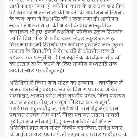
आयोजन बन गया है। कोरोना काल के बाद एक बार फिर
बड़े स्तर पर भारत माता की आरती के आयोजन ने रिंगनोद
के कण-कण में देशभक्ति की अलख जगा दी। आयोजन
स्थल पर भारत माता की आरती के बाद सांस्कृतिक
कार्यक्रम भी हुए। इनमें यशविनी पब्लिक स्कूल रिंगनोद,
ज्योति विद्या पीठ रिंगनोद, लक्ष्य सेंट्रल स्कूल राजगढ़,
विस्डम एकेडमी रिंगनोद एवं ग्लोबल इंटरनेशनल स्कूल
राजगढ़ के विद्यार्थीयों ने देश भक्ती से ओतप्रोत एक से
बड़कर एक प्रस्तुतीयां दी। सांस्कृतिक कार्यक्रम में बच्चों
का उत्साह वर्धन करने के लिए ग्रामीण मध्यरात्रि तक
आयोज स्थल पर मौजूद रहें।
अतिथियों ने किया गांव गौरव का सम्मान – कार्यक्रम में
सांसद छतरसिंह दरबार, संघ के विभाग प्रचारक अंकित
गजकेश्वर, भाजपा प्रदेश मंत्री जयदीप पटेल, जिला पंचायत
अध्यक्ष सरदार मेड़ा, भाजयूमो जिलाध्यक्ष जय सूर्या,
एसडीएम राहुल चौहान, एसडीओपी रामसिंह मेड़ा, ग्राम
पंचायत सरपंच नेहा मौर्य, जिला पंचायत सदस्य गायत्री
पुरोहित मंचासीन रहें। हिंदू उत्सव समिति की और से
अतिथियों द्वारा गांव गौरव दिलीप चंडालिया, राजेश पंवार,
डॉ. अर्जुन भायल, प्रभात फेरी प्रमुख नानालाल पाटीदार, डॉ.