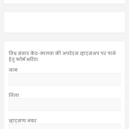
विश्व संवाद केंद्र-मालवा की अपडेट्स व्हाट्सअप पर पाने
हेतु फॉर्म भरिए।
नाम
जिला
व्हाट्सप्प नंबर