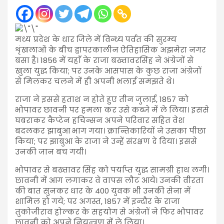
मध्य प्रदेश के धार जिले में विन्ध्य पर्वत की सुरम्य
शृंखलाओं के बीच द्वापरकालीन ऐतिहासिक अझमेरा नगर
बसा है। 1856 में यहाँ के राजा बख्तावरसिंह ने अंग्रेजों से
खुला युद्ध किया; पर उनके आसपास के कुछ राजा अंग्रेजों
से मिलकर चलने में ही अपनी भलाई समझते थे।
राजा ने इससे हताश न होते हुए तीन जुलाई, 1857 को
भोपावर छावनी पर हमला कर उसे कब्जे में ले लिया। इससे
घबराकर कैप्टेन हचिन्सन अपने परिवार सहित वेश
बदलकर झाबुआ भाग गया। क्रान्तिकारियों ने उसका पीछा
किया; पर झाबुआ के राजा ने उन्हें संरक्षण दे दिया। इससे
उनकी जान बच गयी।
भोपावर से बख्तावर सिंह को पर्याप्त युद्ध सामग्री हाथ लगी।
छावनी में आग लगाकर वे वापस लौट आये। उनकी वीरता
की बात सुनकर धार के 400 युवक भी उनकी सेना में
शामिल हो गये; पर अगस्त, 1857 में इन्दौर के राजा
तुकोजीराव होल्कर के सहयोग से अंग्रेजों ने फिर भोपावर
छावनी को अपने नियन्त्रण में ले लिया।