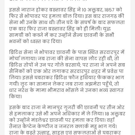
इससे नाराज होकर बख्तावर सिंह ने 10 अक्तूबर, 1857 को
फिर से भोपावर पर हमला बोल दिया। इस बार राजगढ़ की
सेना भी उनके साथ थी। तीन घंटे के संघर्ष के बाद सफलता
एक बार फिर राजा बख्तावर सिंह को ही मिली। युद्ध
सामग्री को कब्जे में कर उन्होंने सैन्य छावनी के सभी
भवनों को ध्वस्त कर दिया।
ब्रिटिश सेना ने भोपावर छावनी के पास स्थित सरदारपुर में
मोर्चा लगाया। जब राजा की सेना वापस लौट रही थी, तो
ब्रिटिश तोपों ने उन पर गोले बरसाये; पर राजा ने अपने सब
सैनिकों को एक ओर लगाकर सरदारपुर शहर में प्रवेश पा
लिया। इससे घबराकर ब्रिटिश फौज हथियार फेंककर भाग
गयी। लूट का सामान लेकर जब राजा अझमेरा पहुँचे, तो
धार नरेश के मामा भीमराव भोंसले ने उनका भव्य स्वागत
किया।
इसके बाद राजा ने मानपुर गुजरी की छावनी पर तीन ओर
से हमलाकर उसे भी अपने अधिकार में ले लिया। 18 अक्तूबर
को उन्होंने मंडलेश्वर छावनी पर हमला कर दिया। वहाँ
तैनात कैप्टेन केण्टीज व जनरल क्लार्क महू भाग गये।
राजा के बढ़ते उत्साह, साहस एवं सफलताओं से घबराकर