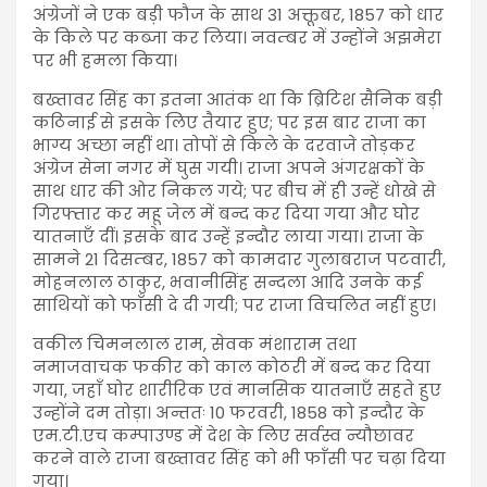
अंग्रेजों ने एक बड़ी फौज के साथ 31 अक्तूबर, 1857 को धार
के किले पर कब्जा कर लिया। नवम्बर में उन्होंने अझमेरा
पर भी हमला किया।
बख्तावर सिंह का इतना आतंक था कि ब्रिटिश सैनिक बड़ी
कठिनाई से इसके लिए तैयार हुए; पर इस बार राजा का
भाग्य अच्छा नहीं था। तोपों से किले के दरवाजे तोड़कर
अंग्रेज सेना नगर में घुस गयी। राजा अपने अंगरक्षकों के
साथ धार की ओर निकल गये; पर बीच में ही उन्हें धोखे से
गिरफ्तार कर महू जेल में बन्द कर दिया गया और घोर
यातनाएँ दीं। इसके बाद उन्हें इन्दौर लाया गया। राजा के
सामने 21 दिसम्बर, 1857 को कामदार गुलाबराज पटवारी,
मोहनलाल ठाकुर, भवानीसिंह सन्दला आदि उनके कई
साथियों को फाँसी दे दी गयी; पर राजा विचलित नहीं हुए।
वकील चिमनलाल राम, सेवक मंशाराम तथा
नमाजवाचक फकीर को काल कोठरी में बन्द कर दिया
गया, जहाँ घोर शारीरिक एवं मानसिक यातनाएँ सहते हुए
उन्होंने दम तोड़ा। अन्ततः 10 फरवरी, 1858 को इन्दौर के
एम.टी.एच कम्पाउण्ड में देश के लिए सर्वस्व न्यौछावर
करने वाले राजा बख्तावर सिंह को भी फाँसी पर चढ़ा दिया
गया।