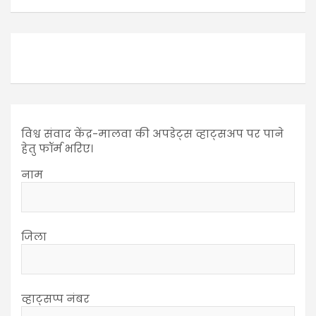
विश्व संवाद केंद्र-मालवा की अपडेट्स व्हाट्सअप पर पाने
हेतु फॉर्म भरिए।
नाम
जिला
व्हाट्सप्प नंबर