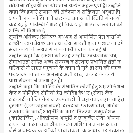
कोरोना योद्धाओं का योगदान अत्यंत महत्वपूर्ण है। उन्होंने
कहा कि हमारे समाज की संवेदना व सक्रियता अद्भुत है।
अपनी जान जोखिम में डालकर संकट की स्थिति में कार्य
कर रहे हैं। परिस्थिति भले ही विकट हो, भारत में समाज की
शक्ति भी विशाल है।
सुनील आंबेकर डिजिटल माध्यम से आयोजित प्रेस वार्ता में
राष्ट्रीय स्वयंसेवक संघ तथा सेवा भारती द्वारा चलाए जा रहे
सेवा कार्यों के संबंध में जानकारी प्रदान कर रहे थे।
उन्होंने कहा कि हमेशा की तरह राष्ट्रीय स्वयंसेवक संघ,
सेवाभारती सहित अन्य संगठन व संस्थाएं प्रभावित क्षेत्रों व
परिवारों में राहत पहुंचाने के काम में जुटे हैं। संघ की पहल
पर आवश्यकता के अनुसार अभी बारह प्रकार के कार्य
प्राथमिकता से प्रारंभ हुए हैं।
उन्होंने कहा कि कोविड के संभावित लोगों हेतु आइसोलेशन
केंद्र व पॉज़िटिव रोगियों हेतु कोविड केअर (सेवा) केंद्र,
सरकारी कोविड केंद्र व अस्पतालों में सहायता, सहायता हेतु
दूरभाष (हेल्पलाइन नंबर), रक्तदान, प्लाज्मादान, अंतिम
संस्कार के कार्य, आयुर्वेदिक काढ़ा वितरण, समुपदेशन
(काउंसलिंग), ऑक्सीजन आपूर्ति व एम्बुलेंस सेवा, भोजन,
राशन व मास्क तथा टीकाकरण अभियान व जागरूकता
जैसे आवश्यक कार्यों को प्राथमिकता के आधार पर तत्काल