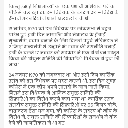
किन्तु ईसाई मिशनरियों का एक प्रभावी अभियान पर्दे के
पीछे से चल रहा था. इस विधेयक के कारण देश – विदेश के
ईसाई मिशनरियों में भारी खलबली मची थी.
१६ नवंबर, १९७० को इस विधेयक पर लोकसभा में बहस
प्रारंभ हुई. इसी दिन नागालैंड और मेघालय के ईसाई
मुख्यमंत्री, दबाव बनाने के लिए दिल्ली पहुंचे. मंत्रिमंडल में
२ ईसाई राज्यमंत्री थे. उन्होने भी दबाव की रणनीति बनाई.
इसी के चलते १७ नवंबर को सरकार ने एक संशोधन प्रस्तुत
किया की ‘संयुक्त समिति की सिफ़ारिशे, विधेयक से हटा ली
जाय.‘
२४ नवंबर १९७० को मंगलवार था. और इसी दिन कार्तिक
उरांव को इस विधेयक पर बहस करनी थी. इस दिन सुबह
काँग्रेस ने एक व्हीप अपने सांसदों के नाम जारी किया,
जिसमे इस विधेयक में शामिल संयुक्त समिति की
सिफ़ारिशों का विरोध करने कहा गया था. कार्तिक उरांव,
संसदीय संयुक्त समिति की सिफ़ारिशों पर ५५ मिनट बोले.
वातावरण ऐसा बन गया, की काँग्रेस के सदस्य भी व्हीप के
विरोध में, संयुक्त समिति की सिफ़ारिशों के समर्थन में वोट
देने की मानसिकता में आ गए.