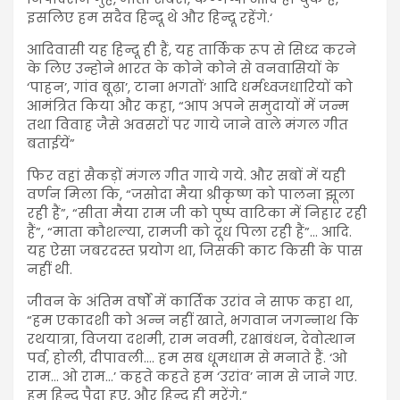
इसलिए हम सदैव हिन्दू थे और हिन्दू रहेंगे.‘
आदिवासी यह हिन्दू ही हैं, यह तार्किक रूप से सिध्द करने
के लिए उन्होने भारत के कोने कोने से वनवासियों के
‘पाहन’, गांव बूढ़ा’, टाना भगतों’ आदि धर्मध्वजधारियों को
आमंत्रित किया और कहा, “आप अपने समुदायों में जन्म
तथा विवाह जैसे अवसरों पर गाये जाने वाले मंगल गीत
बताईयें”
फिर वहां सैकड़ों मंगल गीत गाये गये. और सबों में यही
वर्णन मिला कि, “जसोदा मैया श्रीकृष्ण को पालना झूला
रही हैं”, “सीता मैया राम जी को पुष्प वाटिका में निहार रही
हैं”, “माता कौशल्या, रामजी को दूध पिला रही हैं”… आदि.
यह ऐसा जबरदस्त प्रयोग था, जिसकी काट किसी के पास
नहीं थी.
जीवन के अंतिम वर्षों में कार्तिक उरांव ने साफ कहा था,
“हम एकादशी को अन्न नहीं खाते, भगवान जगन्नाथ कि
रथयात्रा, विजया दशमी, राम नवमी, रक्षाबंधन, देवोत्थान
पर्व, होली, दीपावली…. हम सब धूमधाम से मनाते हैं. ‘ओ
राम… ओ राम…’ कहते कहते हम ‘उरांव’ नाम से जाने गए.
हम हिन्दू पैदा हुए, और हिन्दू ही मरेंगे.“