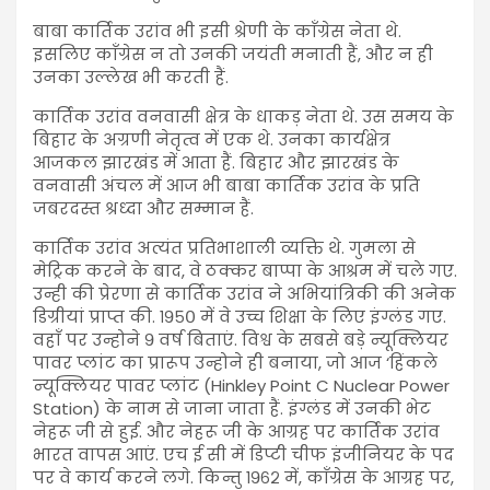
बाबा कार्तिक उरांव भी इसी श्रेणी के काँग्रेस नेता थे.
इसलिए काँग्रेस न तो उनकी जयंती मनाती हैं, और न ही
उनका उल्लेख भी करती हैं.
कार्तिक उरांव वनवासी क्षेत्र के धाकड़ नेता थे. उस समय के
बिहार के अग्रणी नेतृत्व में एक थे. उनका कार्यक्षेत्र
आजकल झारखंड में आता हैं. बिहार और झारखंड के
वनवासी अंचल में आज भी बाबा कार्तिक उरांव के प्रति
जबरदस्त श्रध्दा और सम्मान हैं.
कार्तिक उरांव अत्यंत प्रतिभाशाली व्यक्ति थे. गुमला से
मेट्रिक करने के बाद, वे ठक्कर बाप्पा के आश्रम में चले गए.
उन्ही की प्रेरणा से कार्तिक उरांव ने अभियांत्रिकी की अनेक
डिग्रीयां प्राप्त की. १९५० में वे उच्च शिक्षा के लिए इंग्लंड गए.
वहाँ पर उन्होने ९ वर्ष बिताएं. विश्व के सबसे बड़े न्यूक्लियर
पावर प्लांट का प्रारूप उन्होने ही बनाया, जो आज ‘हिंकले
न्यूक्लियर पावर प्लांट (Hinkley Point C Nuclear Power
Station) के नाम से जाना जाता हैं. इंग्लंड में उनकी भेट
नेहरू जी से हुई. और नेहरू जी के आग्रह पर कार्तिक उरांव
भारत वापस आएं. एच ई सी में डिप्टी चीफ इंजीनियर के पद
पर वे कार्य करने लगे. किन्तु १९६२ में, काँग्रेस के आग्रह पर,