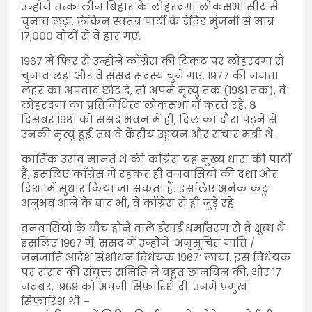
उन्होने तत्कालीन बिहार के लोहरदगा लोकसभा सीट से
चुनाव लड़ा. लेकिन स्वतंत्र पार्टी के डेविड मुंजनी से मात्र
१७,००० वोटों से वे हार गए.
१९६७ में फिर से उन्होने काँग्रेस की टिकट पर लोहरदगा से
चुनाव लड़ा और वे संसद सदस्य चुने गए. १९७७ की जनता
लहर का अपवाद छोड़ दे, तो अपने मृत्यु तक (१९८१ तक), वे
लोहरदगा का प्रतिनिधित्व लोकसभा में करते रहे. ८
दिसंबर १९८१ को संसद भवन में ही, दिल का दौरा पड़ने से
उनकी मृत्यु हुई. तब वे केंद्रीय उड्डयन और संचार मंत्री थे.
कार्तिक उरांव मानते थे की काँग्रेस यह मुख्य धारा की पार्टी
हैं, इसलिए काँग्रेस में रहकर ही वनवासियों की दशा और
दिशा में सुधार किया जा सकता हैं. इसलिए अनेक कटु
अनुभव आने के बाद भी, वे काँग्रेस से ही जुड़े रहे.
वनवासियों के बीच होने वाले ईसाई धर्मांतरण से वे क्षुब्ध थे.
इसलिए १९६७ में, संसद में उन्होने ‘अनुसूचित जाति /
जनजाति आदेश संशोधन विधेयक १९६७’ लाया. इस विधेयक
पर संसद की संयुक्त समिति ने बहुत छानबिन की, और १७
नवंबर, १९६९ को अपनी सिफ़ारिशे दी. उनमे प्रमुख
सिफ़ारिश थी –