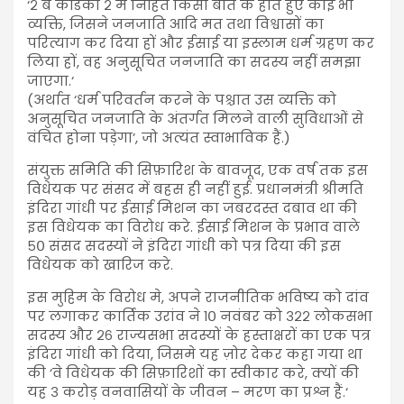
‘२ ब कंडिका २ में निहित किसी बात के होते हुए कोई भी
व्यक्ति, जिसने जनजाति आदि मत तथा विश्वासों का
परित्याग कर दिया हों और ईसाई या इस्लाम धर्म ग्रहण कर
लिया हों, वह अनुसूचित जनजाति का सदस्य नहीं समझा
जाएगा.‘
(अर्थात ‘धर्म परिवर्तन करने के पश्चात उस व्यक्ति को
अनुसूचित जनजाति के अंतर्गत मिलने वाली सुविधाओं से
वंचित होना पड़ेगा’, जो अत्यंत स्वाभाविक हैं.)
संयुक्त समिति की सिफ़ारिश के बावजूद, एक वर्ष तक इस
विधेयक पर संसद में बहस ही नहीं हुई. प्रधानमंत्री श्रीमति
इंदिरा गांधी पर ईसाई मिशन का जबरदस्त दबाव था की
इस विधेयक का विरोध करे. ईसाई मिशन के प्रभाव वाले
५० संसद सदस्यों ने इंदिरा गांधी को पत्र दिया की इस
विधेयक को खारिज करे.
इस मुहिम के विरोध मे, अपने राजनीतिक भविष्य को दांव
पर लगाकर कार्तिक उरांव ने १० नवंबर को ३२२ लोकसभा
सदस्य और २६ राज्यसभा सदस्यों के हस्ताक्षरों का एक पत्र
इंदिरा गांधी को दिया, जिसमे यह ज़ोर देकर कहा गया था
की ‘वे विधेयक की सिफ़ारिशों का स्वीकार करे, क्यों की
यह ३ करोड़ वनवासियों के जीवन – मरण का प्रश्न हैं.‘