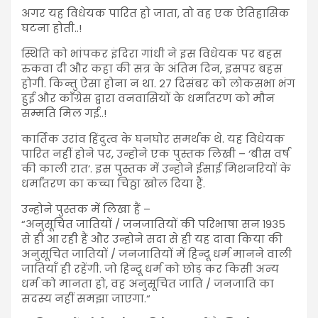
अगर यह विधेयक पारित हो जाता, तो वह एक ऐतिहासिक
घटना होती..!
स्थिति को भांपकर इंदिरा गांधी ने इस विधेयक पर बहस
रुकवा दी और कहा की सत्र के अंतिम दिन, इसपर बहस
होगी. किन्तु ऐसा होना न था. २७ दिसंबर को लोकसभा भंग
हुई और काँग्रेस द्वारा वनवासियों के धर्मांतरण को मौन
सम्मति मिल गई..!
कार्तिक उरांव हिंदुत्व के घनघोर समर्थक थे. यह विधेयक
पारित नहीं होने पर, उन्होने एक पुस्तक लिखी – ‘बीस वर्ष
की काली रात’. इस पुस्तक में उन्होने ईसाई मिशनरियों के
धर्मांतरण का कच्चा चिठ्ठा खोल दिया हैं.
उन्होने पुस्तक में लिखा हैं –
“अनुसूचित जातियों / जनजातियों की परिभाषा सन १९३५
से ही आ रही हैं और उन्होने सदा से ही यह दावा किया की
अनुसूचित जातियों / जनजातियों में हिन्दू धर्म मानने वाली
जातियाँ ही रहेंगी. जो हिन्दू धर्म को छोड़ कर किसी अन्य
धर्म को मानता हो, वह अनुसूचित जाति / जनजाति का
सदस्य नहीं समझा जाएगा.“