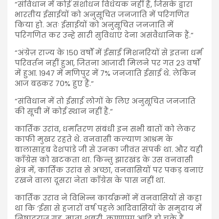
“संविधान में कोई संशोधन विधेयक नहीं हैं, जिसके द्वारा
भारतीय ईसाईयों को अनुसूचित जनजाति में परिगणित
किया हो. अतः ईसाईयों को अनुसूचित जनजाति में
परिगणित कर उन्हे सारी सुविधाएं देना असंवैधानिक हैं.“
“अंग्रेज़ राज्य के १५० वर्षों में ईसाई मिशनरियों से इतना धर्म
परिवर्तन नहीं हुआ, जितना आजादी मिलने पर गत २३ वर्षों
में हुआ. १९४७ में मणिपुर में ७% जनजाति ईसाई थे. लेकिन
आज बढ़कर ७०% हुए हैं.“
“संविधान में तो ईसाई लोगों के लिए अनुसूचित जनजाति
की सूची में कोई स्थान नहीं हैं.“
कार्तिक उरांव, धर्मांतरण संबंधी इन सभी बातों को लेकर
काफी मुखर रहते थे. वनवासी कल्याण आश्रम के
बालासाहब देशपांडे जी से उनका जीवंत संपर्क था. और यही
काँग्रेस को खटकता था. किन्तु झारखंड के उस वनवासी
क्षेत्र में, कार्तिक उरांव से अच्छा, वनवासियों पर पकड़ बनाएं
रखने वाला दूसरा नेता काँग्रेस के पास नहीं था.
कार्तिक उराव ने विभिन्न कार्यक्रमों में वनवासियों से कहा
था कि ‘ईसा से हजारों वर्ष पहले आदिवासियों के समुदाय में
निषादराज गुह, माता शबरी, कण्णप्पा आदि हो चुके हैं,