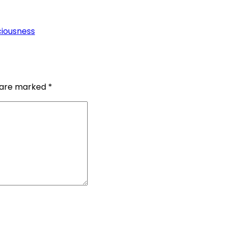
ciousness
s are marked
*