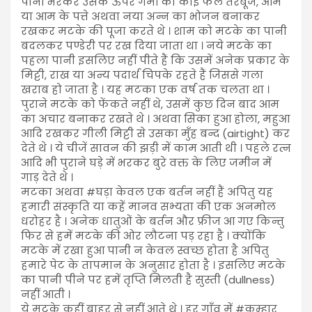
पानी भरकर उसके ऊपर गर्मी का कोई फल तरबूज, आम
या आम के पत्ते अथवा नया अन्न का भोजन बनाकर
रखकर मटके की पूजा करते थे । शाम को मटके का पानी
बदलकर पण्डेरी पर रख दिया जाता था । नये मटके का
पहला पानी इसलिए नहीं पीते हैं कि उसमें अनेक प्रकार के
मिट्टी, राख या अन्य पदार्थ चिपके रहते हैं जिससे गला
खराब हो जाता है । यह मटका एक वर्ष तक चलता था ।
पुराने मटके को फेंकते नहीं थे, उसमें कुछ दिन बाद आम
का अचार बनाकर रखते थे । अथवा सिका हुआ होला, महुआ
आदि रखकर गीली मिट्टी से उसका मुँह बन्द (airtight) कर
देते थे । ये चीजें सावन की झड़ी में काम आती थी । पहले रत्न
आदि भी पुराने घड़े में भरकर बुरे वक्त के लिए जमीन में
गाड़ देते थे ।
मटका अथवा #घड़ा केवल एक बर्तन नहीं हैं अपितु यह
हमारी संस्कृति या कहें मानव सभ्यता की एक अनमोल
धरोहर है । अनेक धातुओं के बर्तन और फ्रीज आ गए किन्तु
फिर से हमें मटके की ओर लौटना पड़ रहा है । क्योंकि
मटके में रखा हुआ पानी न केवल स्वच्छ होता है अपितु
हमारे पेट के तापमान के अनुसार होता है । इसलिए मटके
का पानी पीने पर हमें तृप्ति मिलती है सुस्ती (dullness)
नहीं आती ।
ये मटके कहीं बाहर से नहीं आते थे । हर गाँव में #कुम्हार