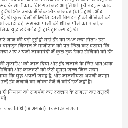
 के मार्ग काट दिए गए। जल आपूर्ति भी पूरी तरह से काट
ी हुई थी और उसके सैनिक और जानवर (घोड़े, हाथी, और
रहे थे। कुछ दिनों में स्थिति इतनी बिगड़ गई की सैनिको को
ी ज्यादा बड़ी समस्या पानी की थी। न पीने को पानी, न
निक युद्ध लड़े बगैर ही हारे हुए लग रहे थे।
ारे जान की पड़ी हुई हो वहां ईद का जश्न क्या होता? इस
े बावजूद निजाम ने बाजीराव को पत्र लिख कर बताया कि
ैं। क्या आप अपनी नाकाबंदी में कुछ छूट देकर सैनिकों को ईद
ाम की गुजारिश को मान दिया और ईद मनाने के लिए आवश्यक
ैनिकों और जानवरों को जैसे दूसरा जन्म मिल गया।
मझाया कि युद्ध अपनी जगह है, और मानवीयता अपनी जगह।
न्हें ईद मनाने का मौका देने में कोई हर्ज नहीं है।
ीघ्र ही निजाम को समर्पण कर दक्खन के समस्त कर वसूली
ड़े।
उनकी जन्मतिथि (18 अगस्त) पर सादर नमन।