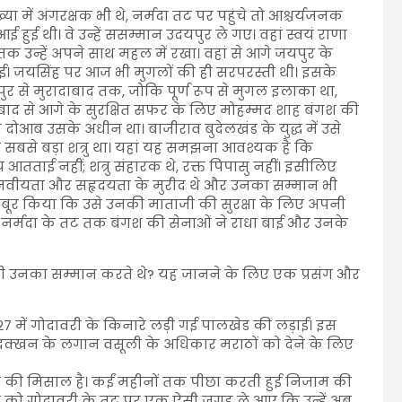
ें अंगरक्षक भी थे, नर्मदा तट पर पहुंचे तो आश्चर्यजनक
ई हुई थी। वे उन्हें ससम्मान उदयपुर ले गए। वहां स्वयं राणा
उन्हें अपने साथ महल में रखा। वहां से आगे जयपुर के
ा लाई। जयसिंह पर आज भी मुगलों की ही सरपरस्ती थी। इसके
र से मुरादाबाद तक, जोकि पूर्ण रूप से मुगल इलाका था,
रादाबाद से आगे के सुरक्षित सफर के लिए मोहम्मद शाह बंगश की
दोआब उसके अधीन था। बाजीराव बुदेलखंड के युद्ध में उसे
 सबसे बड़ा शत्रु था। यहां यह समझना आवश्यक है कि
ीय आतताई नहीं; शत्रु संहारक थे, रक्त पिपासु नहीं। इसीलिए
मानवीयता और सहृदयता के मुरीद थे और उनका सम्मान भी
मजबूर किया कि उसे उनकी माताजी की सुरक्षा के लिए अपनी
े नर्मदा के तट तक बंगश की सेनाओं ने राधा बाई और उनके
रु भी उनका सम्मान करते थे? यह जानने के लिए एक प्रसंग और
727 में गोदावरी के किनारे लड़ी गई पालखेड की लड़ाई। इस
े दक्खन के लगान वसूली के अधिकार मराठों को देने के लिए
 की मिसाल है। कईं महीनों तक पीछा करती हुई निजाम की
 को गोदावरी के तट पर एक ऐसी जगह ले आए कि उन्हें अब