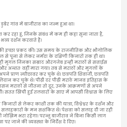
 डुबेर गांव में बाजीराव का जन्म हुआ था।
ित कर रहा हूं, जिनके संबंध में कम ही कहा सुना जाता है,
भव्य दर्शन करवाते हैं।
रा की इच्छा प्रकट की। उस समय के राजनीतिक और भौगोलिक
 से पूना से लेकर नर्मदा के दक्षिणी किनारों तक ही था।
 वही मुगल जिनका सम्राट औरंगजेब इन्ही मराठों से सत्ताईस
या और अन्ततः वहीं मारा गया। तब से मराठों और मुगलों के
पने प्राण न्यौछावर कर चुके थे। छत्रपति शिवाजी, छत्रपति
लिदान कर चुके थे। पीढ़ी दर पीढ़ी मराठे मानव इतिहास के
ल शासन मराठों से जीतना तो दूर, उनके आक्रमणों से अपने
थी। सतत खिंची हुई तलवारों के साए में आपसी विश्वास के लिए
 किनारों से लेकर काशी तक की यात्रा, विश्वेश्वर के दर्शन और
े सलाहकारों के मन सशंकित थे। पेशवा को सलाह दी जा रही
ित ही जोख़िम भरा रहेगा। परन्तु बाजीराव ने बिना किसी लाग
रा पर जाने की व्यवस्था के निर्देश दे दिए।