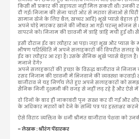
किसी भी प्रकार की सहायता नहीं मिल सकती थी। उनकी रसद
दी गई। निजाम की सेना चारों ओर से मराठा सेनाओं से घिर
सामान ढोने के लिए बैल, खच्चर आदि) भूखे प्यासे बेहाल हो 
अपने घोड़े मारकर खाने की नौबत आ गई। परन्तु भोजन से भ
वापरने को। निजाम की छावनी में त्राहि त्राहि मची हुई थी। सै
इसी दौरान ईद का त्यौहार आ पड़ा। जहां भूख और प्यास के म
भीषण परिस्थिति में अपने सलाहकारों की विपरीत सलाह क
ईद का त्यौहार आ रहा है। उसके सैनिक भूखे प्यासे बेहाल ह
मनाने देंगे?
अपने सलाहकारों की इच्छा के विरुद्ध बाजीराव ने निज
रसद निजाम की छावनी में भिजवाने की व्यवस्था करवाई। स
बाजीराव ने यह निर्णय लेते हुए अपने सलाहकारों को स
सैनिक निजी दुश्मनी की वजह से नहीं लड़ रहे हैं और ऐसे में उ
दो दिनों के बाद ही नाकाबंदी पुनः सख्त कर दी गई और श
के अधिकार मराठों को देने के सन्धि पत्र पर हस्ताक्षर करने प
ऐसे विराट व्यक्तिव के धनी श्रीमंत बाजीराव पेशवा को 
– लेखक : श्रीरंग पेंढारकर