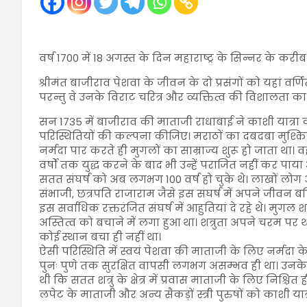
वर्ष 1700 में 18 अगस्त के दिन महाराष्ट्र के सिन्नर के करीब
श्रीमंत बाजीराव पेशवा के जीवन के दो प्रसंगों को यहां वर्ण
परन्तु वे उनके विराट चरित्र और व्यक्तित्व की विशालता का 
सन 1735 में बाजीराव की माताजी राधाबाई ने काशी यात्
परिस्थितियों की कल्पना कीजिए। मराठों का दबदबा मुश्किल
नर्मदा पार करते ही मुगलों का साम्राज्य शुरू हो जाता था।
वर्षों तक युद्ध करने के बाद भी उन्हें पराजित नहीं कर पा
सतत संघर्ष को अब लगभग 100 वर्ष हो चुके थे। लाखों लोग अ
संभाजी, छत्रपति राजाराम जैसे इस संघर्ष में अपने जीवन ब
इस सर्वाधिक रक्तरंजित संघर्ष में आहुतियां दे रहे थे। मुग
अस्तित्व को बचाने में लगा हुआ था। शत्रुता अपने चरम पर 
कोई स्थान बचा ही नहीं था।
ऐसी परिस्थिति में स्वयं पेशवा की माताजी के लिए नर्मदा के
पुनः पुणे तक सुरक्षित वापसी लगभग असम्भव ही था। उनक
थी कि सतत शत्रु के क्षेत्र में प्रवास माताजी के लिए निश्च
लपेट के माताजी और अन्य सैकड़ों स्त्री पुरुषों को काशी यात्