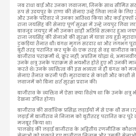
जब राधा बाई और उनका लवाजमा, जिनके साथ सीमित संख्या म
रूप से उदयपुर के राणा की सेनाएं उन्हे लिवा लाने के लिए आ
और उनके परिवार ने उनका आतिथ्य किया और कई हफ्तों तक 
राजा जयसिंह की सेनाएं पूर्ण सुरक्षा में उन्हे जयपुर लिव
बावजूद जयपुर में भी उनका शाही अतिथि सत्कार हुआ। जयपु
राजा जयसिंह की सेनाओं की सुरक्षा में यात्रा तय हुई। मु
टुकड़ियां तैनात थी। बंगश मुग़ल सरदार था और लगभग पूरा 
बुरी तरह पराजित कर चुके थे। एक तरह से वह बाजीराव का
बाजीराव पराक्रमी थे, क्रूर नहीं; अप्रतिम योद्धा थे, अमानव
उनके शत्रु उनके पराक्रम से भयभीत होते हुए भी उनकी 
करते थे। उनके व्यक्तित्व की इस भव्यता ने ही बंगश को 
सेनाएं तैनात करनी पड़ी। मुरादाबाद से काशी और काशी स
लवाजमें को बिना शर्त सुरक्षा प्रदान की।
बाजीराव के व्यक्तिव में ऐसा क्या विशेष था कि उनके शत्
देखना उचित होगा।
बाजीराव की सर्वाधिक प्रसिद्ध लड़ाईयों में से एक थी सन 1
लड़ाई में बाजीराव ने निजाम को बुरीतरह पराजित कर पूर
मजबूर किया था।
पालखेड़ की लड़ाई बाजीराव के अद्वितीय रणनीतिक कौशल
सेनाओं को छकाते हुए बाजीराव निजाम और उसकी सेनाओं