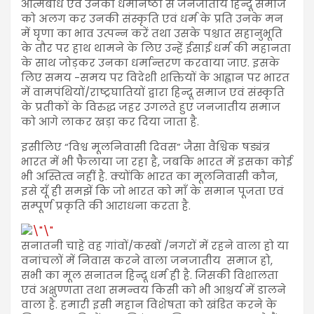
आत्मबोध एवं उनकी धर्मनिष्ठा से जनजातीय हिन्दू समाज
को अलग कर उनकी संस्कृति एवं धर्म के प्रति उनके मन
में घृणा का भाव उत्पन्न करें तथा उसके पश्चात सहानुभूति
के तौर पर हाथ थामने के लिए उन्हें ईसाई धर्म की महानता
के साथ जोड़कर उनका धर्मान्तरण करवाया जाए. इसके
लिए समय -समय पर विदेशी शक्तियों के आह्वान पर भारत
में वामपंथियों/राष्ट्रघातियों द्वारा हिन्दू समाज एवं संस्कृति
के प्रतीकों के विरुद्ध जहर उगलते हुए जनजातीय समाज
को आगे लाकर खड़ा कर दिया जाता है.
इसीलिए “विश्व मूलनिवासी दिवस” जैसा वैश्विक षड्यंत्र
भारत में भी फैलाया जा रहा है, जबकि भारत में इसका कोई
भी अस्तित्व नहीं है. क्योंकि भारत का मूलनिवासी कौन,
इसे यूँ ही समझें कि जो भारत को माँ के समान पूजता एवं
सम्पूर्ण प्रकृति की आराधना करता है.
सनातनी चाहे वह गांवों/कस्बों /नगरों में रहने वाला हो या
वनांचलों में निवास करने वाला जनजातीय समाज हो,
सभी का मूल सनातन हिन्दू धर्म ही है. जिसकी विशालता
एवं अक्षुण्णता तथा समन्वय किसी को भी आश्चर्य में डालने
वाला है. हमारी इसी महान विशेषता को खंडित करने के