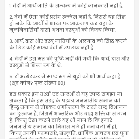
१. वेदों में आर्य जाति के सम्बन्ध में कोई जानकारी नहीं है.
२. वेदों में ऐसा कोई प्रसंग उल्लेख नहीं है, जिससे यह सिद्ध
हो सके कि आर्यों ने भारत पर आक्रमण कर यहां के
मूलनिवासियों दासों अथवा दस्युओं को विजय किया.
३. आर्य, दास और दस्यु जातियों के अलगाव को सिद्ध करने
के लिए कोई साक्ष्य वेदों में उपलब्ध नहीं है.
४. वेदों में इस मत की पुष्टि नहीं की गयी कि आर्य, दास और
दस्युओं से भिन्न रंग के थे.
५. डॉ.अम्बेडकर ने स्पष्ट रूप से शूद्रों को भी आर्य कहा है
(शूद्र कौन? पृष्ठ संख्या 80)
इस प्रकार इन तथ्यों एवं सन्दर्भों से यह स्पष्ट समझा जा
सकता है कि इस तरह के षड्यंत्र जनजातीय समाज को
हिन्दू समाज से तोड़कर धर्मान्तरण के रास्ते राष्ट्र विभाजन
का दु:स्वप्न है, जिसमें आन्तरिक और बाह्य शक्तियां संलग्न
हैं. किन्तु ऐसा करने वाले यह भी जान लें कि हमारे
जनजातीय समाज का निवास भले ही वनांचलों में हो,
किन्तु उनकी परम्पराएँ, संस्कृति, धार्मिक आचरण एवं पूजा