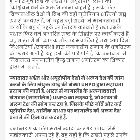
है, जो समूचे विश्व के अश्वेत या अयूरोपीय लोगों को
क्रिश्चियन धर्म के अंतर्गत लाना चाहते हैं. इसके लिए
विकासशील देशों में विश्व की बड़ी यूरोपियन शक्तियाँ छद्म
रूप से कार्यरत हैं, जो बहुत बड़ी संख्या में मानवतावादी
कार्यों के बहाने पहले धर्मान्तरण करवाते हैं तथा उसके
पश्चात फिर धर्म आधारित राष्ट्र के सिद्धांत पर कार्य करते हैं.
यह भारत में भी व्यापक तौर पर संचालित है तथा आए दिनों
मिशनरियों /एनजीओ द्वारा जनजातीय समाज के धर्मांतरण
की खबरें आती हैं. यह इसी की परिणति है कि वनांचलों में
निवासरत जनजातीय हिन्दू समाज धर्मांतरण का शिकार
होता जा रहा है.
ज्यादातर अश्वेत और अयूरोपीय देशों में अलग देश की मांग
करने के लिए संयुक्त राष्ट्र की संस्था
UNPO
द्वारा सहायता
प्रदान की जाती है. भारत में नागालैंड के अलगाववादी
संगठन (नागालिम)
UNPO
का सदस्य है
,
जो भारत से
अलग देश की मांग कर रहा है. जिसके पीछे नॉर्वे और कई
यूरोपीय देश
,
धार्मिक आधार पर नागालैंड को अलग देश
बनाने की हिमायत कर रहे हैं.
धर्मान्तरण के लिए सबसे ज्यादा कारगर उपाय जिसे
षड्यंत्रकारी अपना रहे हैं, वह यही है कि सबसे पहले उनके