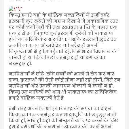
किन्तु हमारे यहाँ के बौद्धिक नक्सलियों ने उन्हीं बर्बर
इस्लामी क्रूर लुटेरों को महान दिखाने में अकादमिक स्तर
पर कोई कमी नहीं की तथा स्वतंत्रता प्राप्ति के पश्चात एक
प्रकार से उन निकृष्ट क्रूर इस्लामी लुटेरों को पाकसाफ
होने का सर्टिफिकेट बांट दिया. जबकि इस्लामी लुटेरे एवं
उनकी नाजायज औलादें देश को सदैव ही अपनी
निकृष्टताओं से हानि पहुँचाते रहे, जिसे भारत विभाजन की
त्रासदी हो या कि मोपला नरसंहार हो या बंगाल का
नरसंहार हो.
नरपिशाचों ने छोटे-छोटे बच्चों को भालों से छेद कर मार
डाला. क्रूरताओं की ऐसी कोई सीमा नहीं रही होगी, जिसे उन
नरपिशाचों और उनकी नाजायज औलादों ने लांघी न हो,
किन्तु उन जाहिलों को आज भी पाकसाफ का सर्टिफिकेट
हमारे बौद्धिक नक्सली देते हैं.
इसी तरह अंग्रेजों ने भी हमारे राष्ट्र की संपदा का दोहन
किया, व्यापक नरसंहार कर भारतभूमि को लहुलुहान तो
किया ही, साथ ही यहां की संस्कृति को नष्ट करने के लिए
हमारे धर्मग्रंथों की मनमानी व्याख्याएं कीं. उनमें अपनी