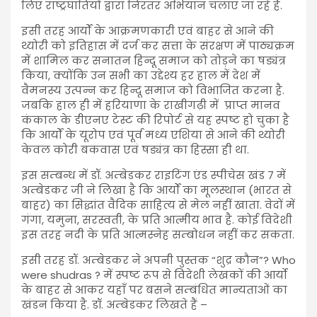
लिए राष्ट्रघातियों द्वारा निरंतर अभियान चलाए जा रहे हैं.
इसी तरह आर्यों के आक्रमणकारी एवं बाहर से आने की
थ्योरी को इतिहास में दर्ज कर सत्ता के संरक्षण में पाठ्यक्रम
में शामिल कर सनातन हिन्दू समाज को तोड़ने का षड्यंत्र
किया, क्योंकि उन सभी का उद्देश्य हर हाल में देश में
वैमनस्य उत्पन्न कर हिन्दू समाज को विभाजित करना है.
जबकि हाल ही में हरियाणा के राखीगढ़ी में प्राप्त मानव
कंकाल के डीएनए टेस्ट की रिपोर्ट से यह स्पष्ट हो चुका है
कि आर्यों के यूरोप एवं पूर्व मध्य एशिया से आने की थ्योरी
केवल कोरी बकवास एवं षड्यंत्र का हिस्सा ही था.
इस सम्बन्ध में डॉ. अम्बेडकर राइटिंग एंड स्पीचेस खंड 7 में
अम्बेडकर जी ने लिखा है कि आर्यों का मूलस्थान (भारत से
बाहर) का सिद्धांत वैदिक साहित्य से मेल नहीं खाता. वेदों में
गंगा, यमुना, सरस्वती, के प्रति आत्मीय भाव है. कोई विदेशी
इस तरह नदी के प्रति आत्मस्नेह सम्बोधन नहीं कर सकता.
इसी तरह डॉ. अम्बेडकर ने अपनी पुस्तक “शुद्र कौन”? Who
were shudras ? में स्पष्ट रूप से विदेशी लेखकों की आर्यो
के बाहर से आकर यहाँ पर बसने सम्बंधित मान्यताओं का
खंडन किया है. डॉ. अम्बेडकर लिखते हैं –