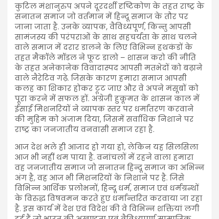
कुटिल मंशानुरुप अपने दूरदर्शी दृष्टिकोण के तहत राष्ट्र के
सनातन समाज जो वर्तमान में हिन्दू समाज के तौर पर
जाना जाता है. उनके व्यापक, वैविध्यपूर्ण, किन्तु आपसी
सामंजस्य की परंपराओं के साथ सहचर्यता के साथ चलने
वाले समाज में दरार डालने के लिए विभिन्न हथकंडों के
तहत मैकॉले मॉडल ने फूट डालो – शासन करो की नीति
के तहत अनेकानेक विवादास्पद आपसी मतभेदों को बढ़ाने
वाले नैरेटिव गढ़े. जिसके कारण हमारा समाज आपसी
कलह का शिकार होकर टूट जाए और वे अपने मंसूबों को
पूरा करने में सफल हों. अंग्रेजी हुकूमत के शासन काल में
ईसाई मिशनरियों ने व्यापक स्तर पर धर्मांतरण करवाने
की मुहिम को अंजाम दिया, जिसमें सर्वाधिक निशाने पर
राष्ट्र का जनजातीय वनवासी समाज रहा है.
आज देश भले ही आजाद हो गया हो, लेकिन यह सिलसिला
आज भी नहीं थम पाया है. वनांचलों में रहने वाला हमारा
वह जनजातीय समाज जो सनातन हिन्दू समाज का अभिन्न
अंग है, वह आज भी मिशनरियों के निशाने पर है. जिसे
विभिन्न आर्थिक प्रलोभनों, हिन्दू धर्म, समाज एवं धर्मग्रन्थों
के विरुद्ध विषवमन करते हुए धर्मान्तरित करवाया जा रहा
है. इस कार्य में देश एवं विदेश की वे विभिन्न शक्तियां लगी
हुई हैं जो भारत की अखण्डता एवं वैविध्यपूर्ण सामाजिक