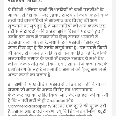
षड्यंत्र रचा जा रहा है.
ये विदेशी शक्तियां कभी मिशनरियों तो कभी एनजीओ के
माध्यम से देश के अन्दर रहकर राष्ट्रघाती कार्य करने वाले
तत्वों एवं वामपंथियों से साठगांठ कर विद्रोह की आग
सुलगाने पर जुटे हुए हैं. वे जनजातियों को आगे करके छद्म
तरीके से राष्ट्रद्रोह की बारूदी सुरंग बिछाने पर लगे हुए हैं.
उनके इस जाल में जनजातीय हिन्दू समाज आसानी से
उलझता चला जा रहा है, जबकि इन षड्यंत्रों में सबकुछ
स्पष्ट दिख रहा है कि उनके मंसूबे क्या हैं? इन सबमें किसी
भी प्रकार से जनजातीय हिन्दू समाज का हित नहीं है, बल्कि
जनजातीय समाज के कंधों में बन्दूक रखकर ये सभी देश
की आर्थिक प्रगति को रोकने एवं संसाधनों में कब्जा करके
धर्मान्तरण के सहारे जनजातीय समाज को हिन्दू समाज से
अलग करने का षड्यंत्र है.
इन सभी के पीछे वैश्विक षड्यंत्र से भी इंकार नहीं किया जा
सकता जो भारत के अन्दर विद्रोह एवं अलगाववाद
फैलाकर देश को खंडित किया जा सके. यह इसी की बानगी
है कि – 11वीं सदी से ही Crusades और
Commercialprosperity परस्पर एक दूसरे की पूरक रही
हैं. इसका आधार एवं कारण ‘न्यू क्रिश्चियन इकॉनॉमी थ्यूरी’