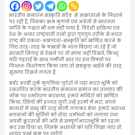
भारतीय सनातन संस्कृति सदैव से आक्रांताओं के निशाने
पर रही है, जिसका क्रम मुगलों एवं अंग्रेजों से स्वतंत्रता
प्राप्ति के पश्चात भी थम नहीं पाया है. विदेशी शक्तियां एवं
देश के अन्दर राष्ट्रघाती तत्वों द्वारा गुपचुप तरीके से भारत
राष्ट्र की एकता-अखण्डता-संस्कृति को खण्डित करने के
लिए तरह-तरह के षड्यंत्रों के जाल बिछाए जा रहे हैं जो
सरसरी निगाह से देखने पर तो स्पष्ट नहीं दिखते, किन्तु
यदि गहराई के साथ जमीनी स्तर पर इन विषयों पर
चिन्तन-विश्लेषण किया जाए तो सबकुछ आईने की तरह
सुस्पष्ट दिखने लगता है.
बर्बर अरबी तुर्क मुगलिया लुटेरों ने जहां भारत भूमि को
रक्तरंजित करके भारतीय सनातन समाज का तलवार की
नोंक पर धर्मांतरण करवाया, हमारे मन्दिरों को खण्डित
किया, स्त्रियों की इज्जत लूटी उन्हें हरमों में भरा, अपने
बाजारों में वस्तु की तरह बोली लगाकर बेचा. हमारे आराध्य
भगवानों की मूर्तियों को तोड़ा, धर्मग्रंथों को जलाया तथा
अपनी क्रूरताओं की अति से सम्पूर्ण भारतभूमि को दहला
कर रख दिया था, जिसके अध्यायों को यदि लिखा जाए तो
शायद पन्ने कम पड़ जाएँगे.