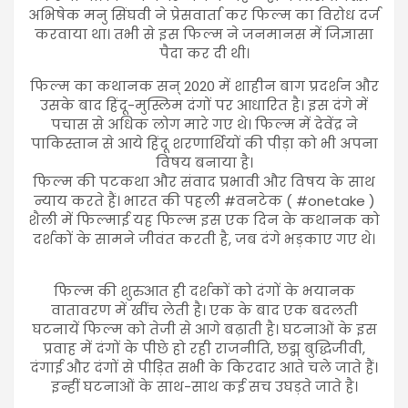
अभिषेक मनु सिंघवी ने प्रेसवार्ता कर फिल्म का विरोध दर्ज
करवाया था। तभी से इस फिल्म ने जनमानस में जिज्ञासा
पैदा कर दी थी।
फिल्म का कथानक सन् 2020 में शाहीन बाग प्रदर्शन और
उसके बाद हिंदू-मुस्लिम दंगों पर आधारित है। इस दंगे में
पचास से अधिक लोग मारे गए थे। फिल्म में देवेंद्र ने
पाकिस्तान से आये हिंदू शरणार्थियों की पीड़ा को भी अपना
विषय बनाया है।
फिल्म की पटकथा और संवाद प्रभावी और विषय के साथ
न्याय करते हैं। भारत की पहली #वनटेक ( #onetake )
शैली में फिल्माई यह फिल्म इस एक दिन के कथानक को
दर्शकों के सामने जीवंत करती है, जब दंगे भड़काए गए थे।
फिल्म की शुरुआत ही दर्शकों को दंगों के भयानक
वातावरण में खींच लेती है। एक के बाद एक बदलती
घटनायें फिल्म को तेजी से आगे बढ़ाती है। घटनाओं के इस
प्रवाह में दंगों के पीछे हो रही राजनीति, छद्म बुद्धिजीवी,
दंगाई और दंगों से पीड़ित सभी के किरदार आते चले जाते हैं।
इन्हीं घटनाओं के साथ-साथ कई सच उघड़ते जाते है।