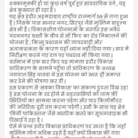
धक्कामुक्की हो या कुछ वर्ष पूर्व हुए सांप्रदायिक दंगे , यह
क्षेत्र कुख्यात ही रहा है |
यह क्षेत्र इंदौर अहमदाबाद राष्ट्रीय राजमार्ग 59 से लगा हुआ
है | जिसके पास आजाद नगर, सिरपुर जैसे मुस्लिम बाहुल्य
क्षेत्र भी है | विकासशील योजनाओं के अंतर्गत इस अवैध
चंदननगर बस्ती के बीच से सौ फिट का रोड निकालने की
योजना है , किन्तु प्रशासन की लापरवाही और
अजाकरुकता के कारण यहाँ ध्यान नहीं दिया गया | बाद मे
निरीक्षण करने गए दल पर पथराव भी किया गया |
वर्तमान में एक बार फिर यह मामला इंदौर विकास
प्राधिकरण के सामने पहुँचा तो प्राधिकरण के अध्यक्ष
जयपाल सिंह चावडा ने इस योजना को स्वतः ही समाप्त
कर देने की घोषणा कर दी |
इस प्रकरण से ‘सबका विकास’ का संकल्प टूटता दिख रहा
हे इस योजना के रद्द होने से शहरवासियों को जाम की
स्थितियों का सामना करना पड़ेगा और चार किलोमीटर
की अतिरिक्त दूरी तय करना पड़ेगी | इसी के साथ यह क्षेत्र
‘मिनी पाकिस्तान’ जैसे आंतरिक खतरे का सूचनावाहक भी
दिखाई दे रहा हे |
ऐसे मे प्रश्न इंदौर विकास प्राधिकरण पर उठता है कि जहाँ
मुस्लिम लोग अधिक रहते हैं वहाँ क्यों विकास की गंगा