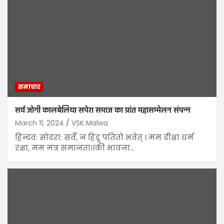
समाचार
सर्व जोगी कालबेलिया सपेरा समाज का प्रांत महासम्मेलन संपन्न
March 11, 2024
VSK Malwa
हिन्दव: सोदरा: सर्वे, न हिंदू पतितो भवेत् । मम दीक्षा धर्म
रक्षा, मम मंत्र समानता।।की भावना…